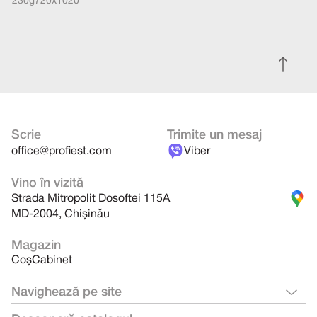
230g
720x1020
Scrie
Trimite un mesaj
office@profiest.com
Viber
Vino în vizită
Strada Mitropolit Dosoftei 115A
MD-2004, Chișinău
Magazin
Coș
Cabinet
Navighează pe site