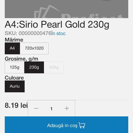
A4:Sirio Pearl Gold 230g
SKU: 00000000476
În stoc
Mărime
A4
720x1020
Grosime, g/m
125g
230g
300g
Culoare
Auriu
8.19 lei
Adaugă in coş