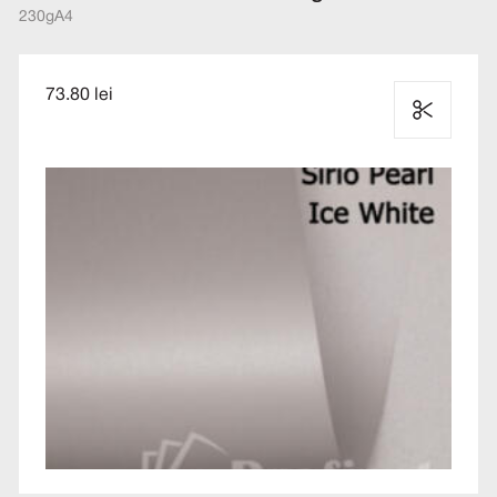
230g
A4
73.80 lei