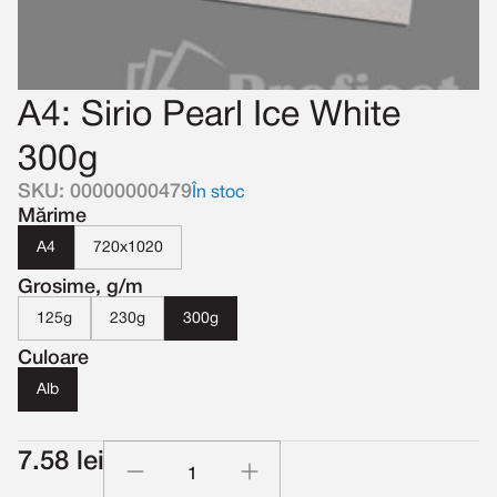
A4: Sirio Pearl Ice White
300g
SKU: 00000000479
În stoc
Mărime
A4
720x1020
Grosime, g/m
125g
230g
300g
Culoare
Alb
7.58 lei